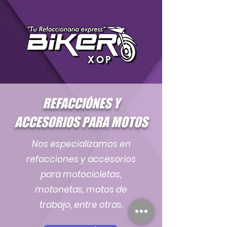
REFACCIÓNES Y
ACCESORIOS PARA MOTOS
Nos especializamos en
refacciones y accesorios
para motocicletas,
motonetas, motos de
trabajo, entre otras.