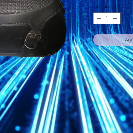
Cantidad
*
Agr