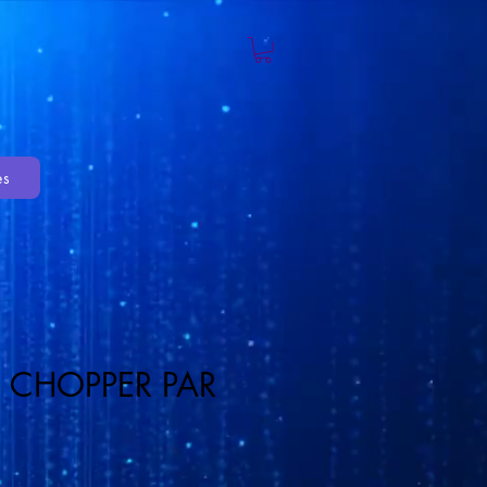
es
 CHOPPER PAR
ecio