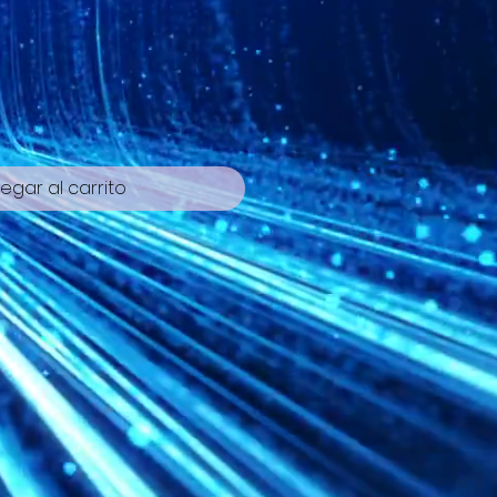
cio
egar al carrito