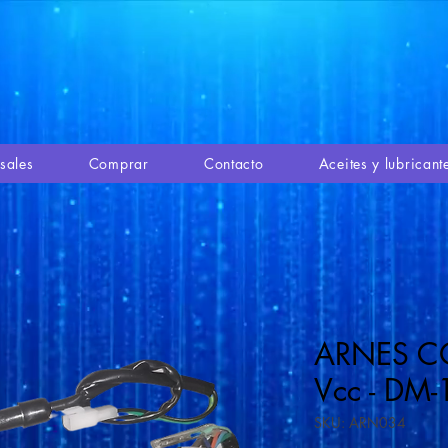
sales
Comprar
Contacto
Aceites y lubricant
ARNES C
Vcc - DM-
SKU: ARN034