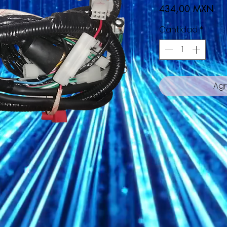
Pre
434,00 MXN
Cantidad
*
Agr