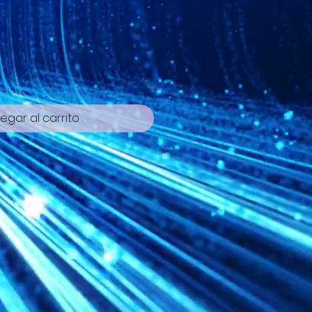
cio
egar al carrito