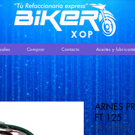
sales
Comprar
Contacto
Aceites y lubricant
ARNES PR
FT 125
SKU: F06050017