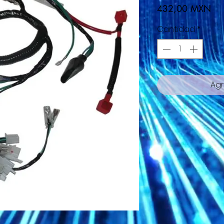
Pre
432,00 MXN
Cantidad
*
Agr