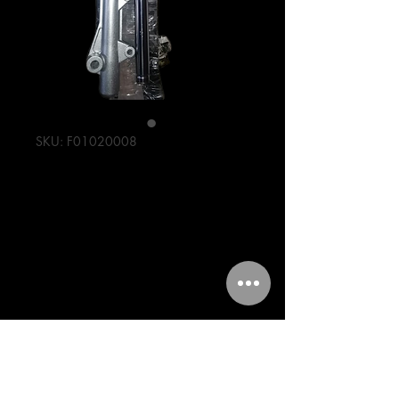
SKU: F01020008
BARRAS DE
SUSPENCION DE
AT 110
Precio
969,00 MXN
Cantidad
*