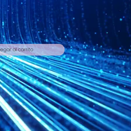
cio
egar al carrito