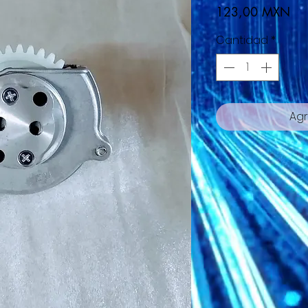
Pre
123,00 MXN
Cantidad
*
Agr