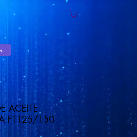
es
E ACEITE
A FT125/150