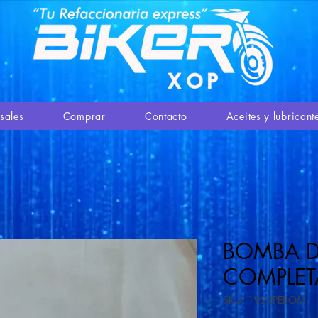
sales
Comprar
Contacto
Aceites y lubricant
BOMBA D
COMPLET
SKU: 192RPEBOM