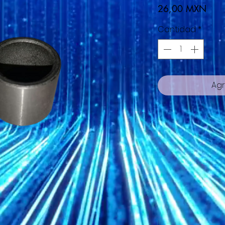
Prec
26,00 MXN
Cantidad
*
Agr