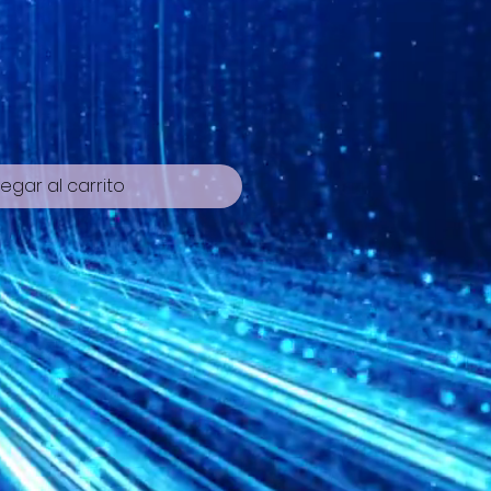
io
egar al carrito