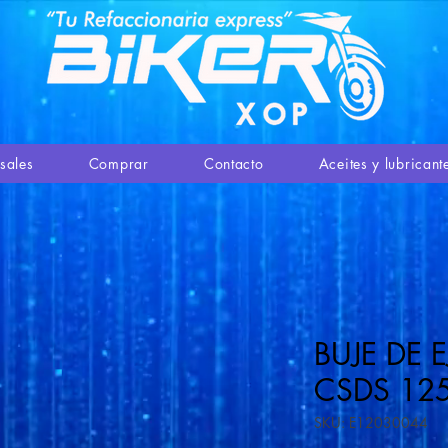
sales
Comprar
Contacto
Aceites y lubricant
BUJE DE 
CSDS 12
SKU: E12030044