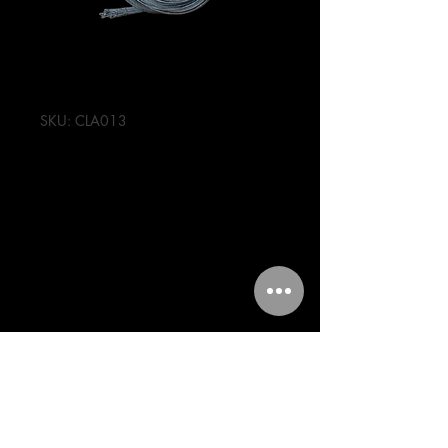
SKU: CLA013
Cable de
acelerador
universal PZA
Precio
14,00 MXN
Cantidad
*
Agregar al carrito