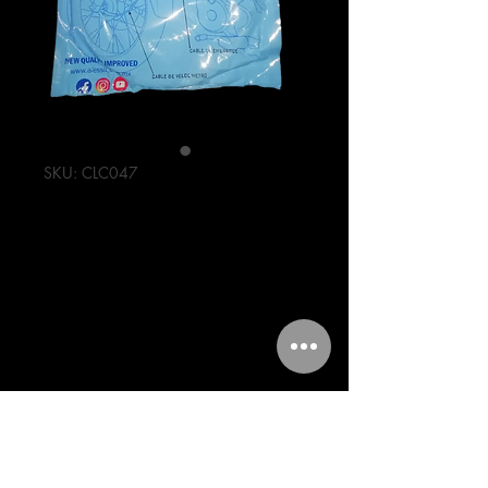
SKU: CLC047
CABLE DE
CLUTCH250-SZ
15
Precio
69,00 MXN
Cantidad
*