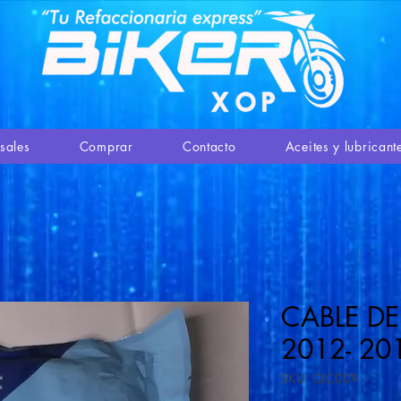
sales
Comprar
Contacto
Aceites y lubricant
CABLE DE
2012- 20
SKU: CLC009