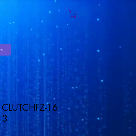
es
 CLUTCHFZ-16
13