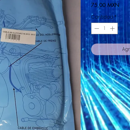
Prec
75,00 MXN
Cantidad
*
Agr