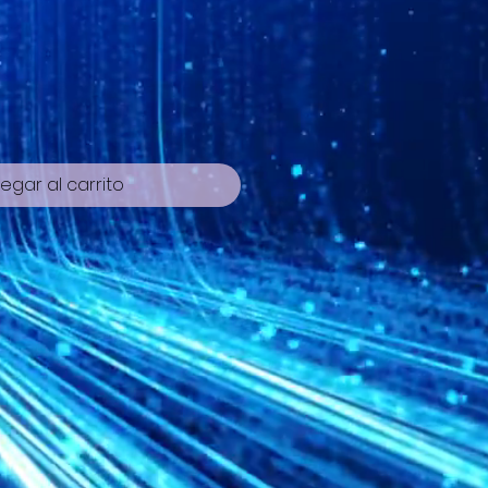
io
egar al carrito