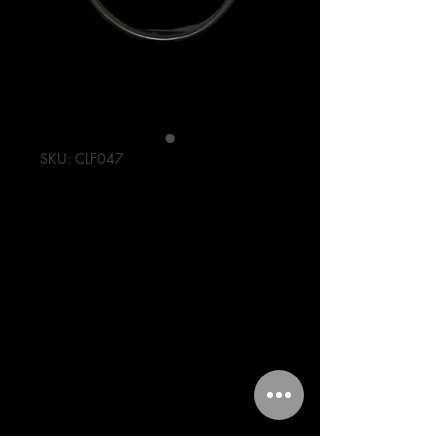
SKU: CLF047
CABLE DE FRENO
DELANTERO
1030 mm
FT150G
22/FT150GNE
1821
Precio
71,00 MXN