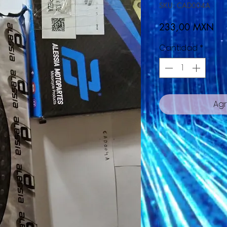
SKU: CAD004A
Pre
233,00 MXN
Cantidad
*
Agr