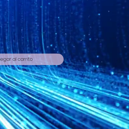
cio
egar al carrito