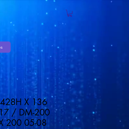
es
428H X 136
-17 / DM-200
X 200 05-08