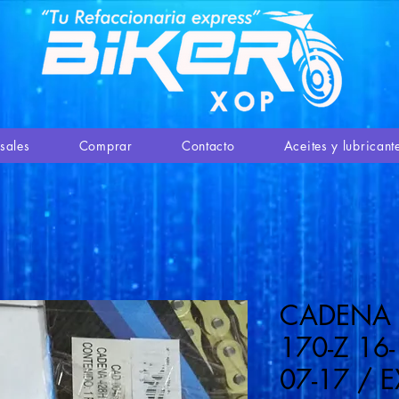
sales
Comprar
Contacto
Aceites y lubricant
CADENA 
170-Z 16
07-17 / E