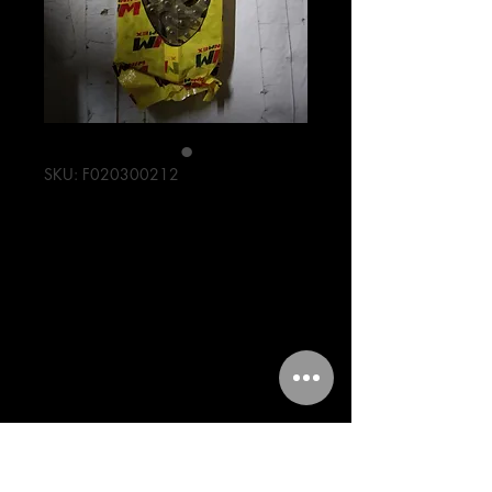
SKU: F020300212
CADENA DE
TRACCION
428H*126
DORADA
Precio
318,00 MXN
Cantidad
*