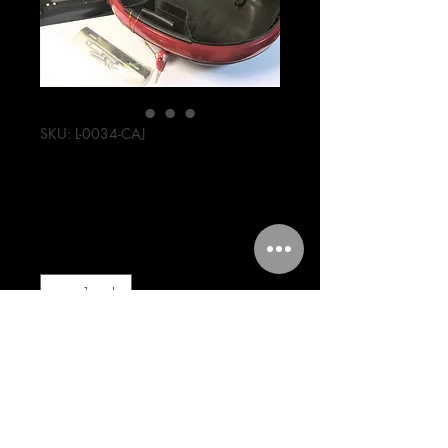
SKU: L-0034-CAJ
CAJA
Precio
599,00 MXN
Cantidad
*
Agregar al carrito