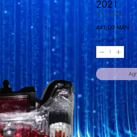
2021
SKU: CAL054
Pre
441,00 MXN
Cantidad
*
Agr