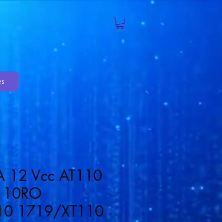
es
 12 Vcc AT110
110RO
10 1719/XT110