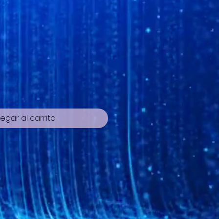
cio
egar al carrito