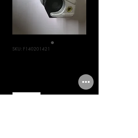
SKU: F140201421
CALIPER FT 150
Precio
375,00 MXN
Cantidad
*
Agregar al carrito