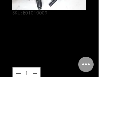
SKU: E01010009
CARBURADOR FT
150
Precio
490,00 MXN
Cantidad
*
Agregar al carrito