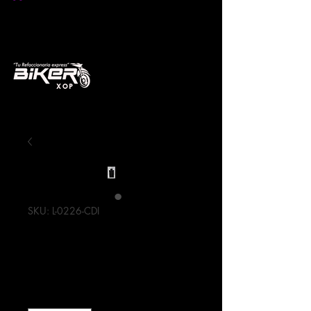
SKU: L-0226-CDI
CDI YBR-125
Precio
250,00 MXN
Cantidad
*