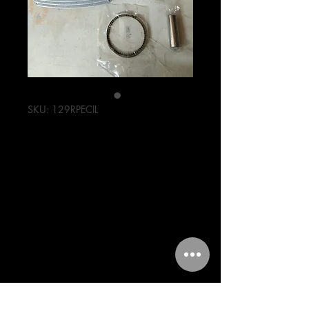
SKU: 129RPECIL
CILINDRO JGO
COMP.
MOTOCICLETAS
200CC
COMPATIBLE MC
Precio
895,00 MXN
Cantidad
*