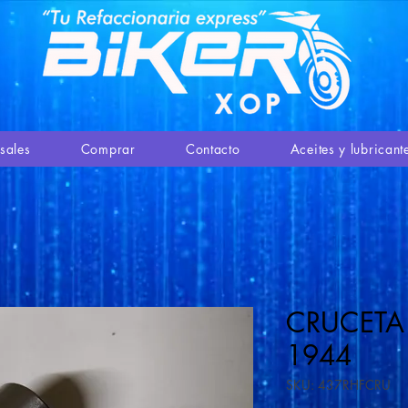
sales
Comprar
Contacto
Aceites y lubricant
CRUCET
1944
SKU: 437RHFCRU