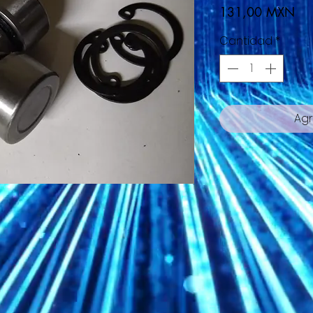
Pre
131,00 MXN
Cantidad
*
Agr