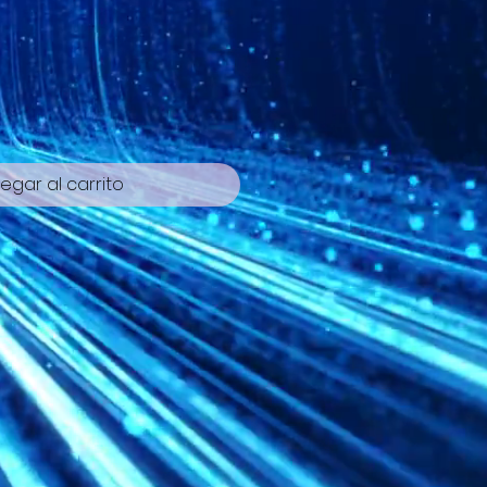
cio
egar al carrito