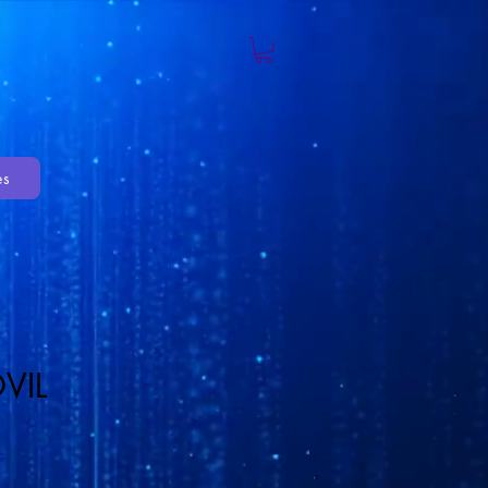
es
VIL
io