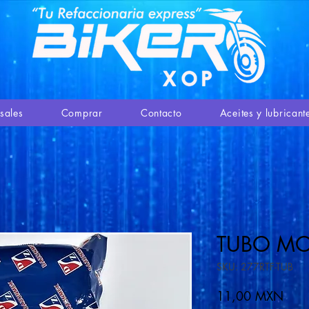
sales
Comprar
Contacto
Aceites y lubricant
TUBO MO
SKU: 277RTF-TUB
Prec
11,00 MXN