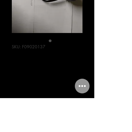
SKU: F09020137
DIRECCIONAL
WS(JUEGO)
Precio
203,00 MXN
Cantidad
*
Agregar al carrito