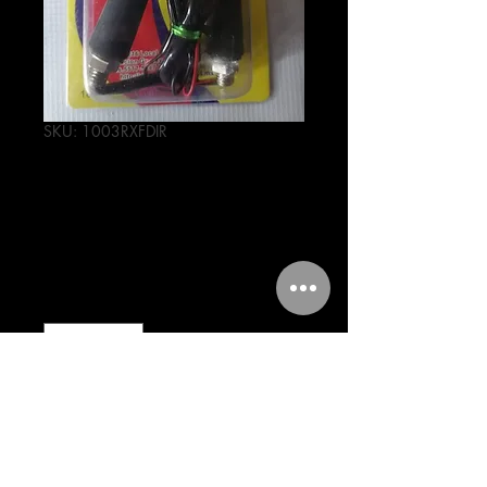
SKU: 1003RXFDIR
DIRECCIONALES
DE LED # 20
Precio
116,00 MXN
Cantidad
*
Agregar al carrito