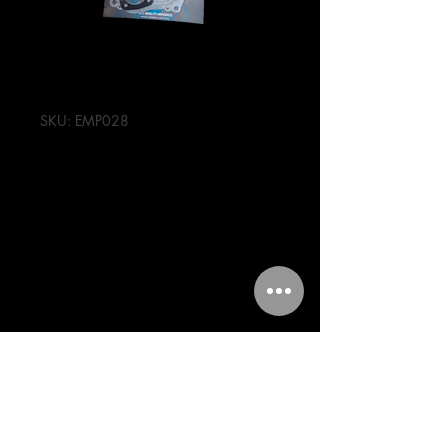
SKU: EMP028
Empaques de
motor 250z ft250
ft150
Precio
174,00 MXN
Cantidad
*
Agregar al carrito