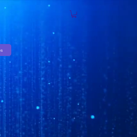
es
cio