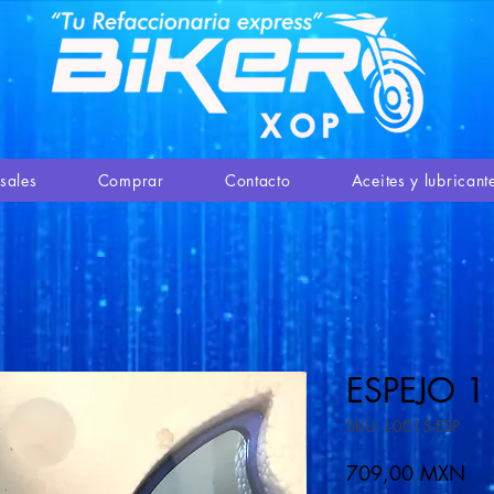
sales
Comprar
Contacto
Aceites y lubricant
ESPEJO 1
SKU: L-0015-ESP
Pre
709,00 MXN