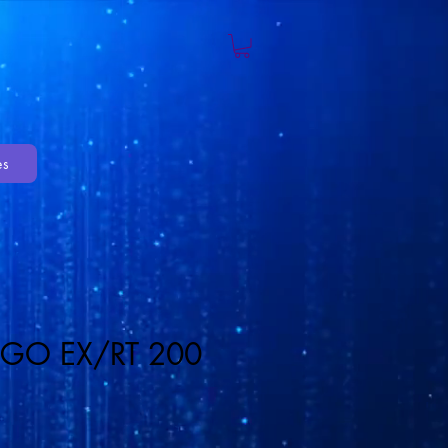
es
JGO EX/RT 200
cio