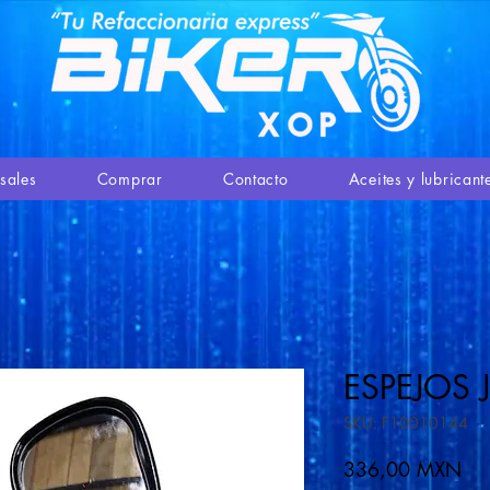
sales
Comprar
Contacto
Aceites y lubricant
ESPEJOS 
SKU: F10010144
Pre
336,00 MXN