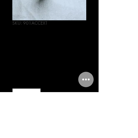
SKU: 901ACCEXT
EXTRACTOR DE
BUJE DE
HORQUILLA
Precio
184,00 MXN
Cantidad
*
Agregar al carrito