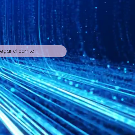
cio
egar al carrito