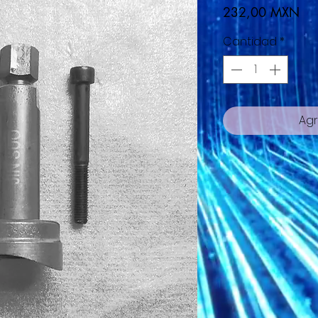
Pre
232,00 MXN
Cantidad
*
Agr