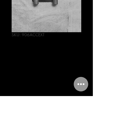
SKU: 906ACCEXT
EXTRACTOR DE
VALVULAS/RESO
RTES
Precio
91,00 MXN
Cantidad
*
Agregar al carrito