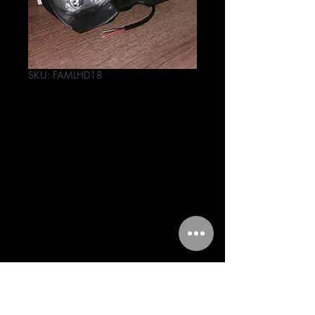
SKU: FAMLHD18
FARO DOBLE
PARA MOTO 18
LEDS CHICO
ALTA BAJA Y
ESTROBO
Precio
100,00 MXN
Cantidad
*