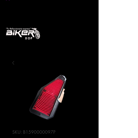
SKU: B1590000097P