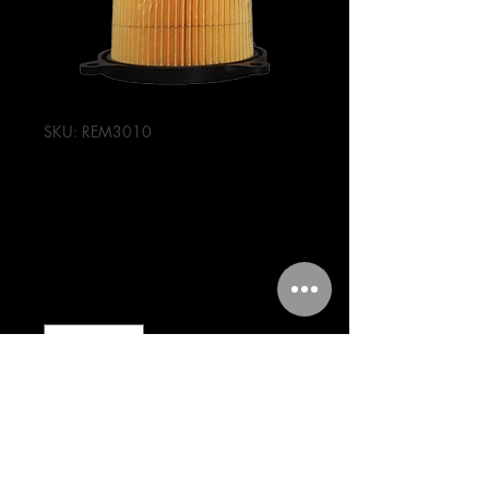
SKU: REM3010
FILTRO DE AIRE
RC 150
Precio
124,00 MXN
Cantidad
*
Agregar al carrito