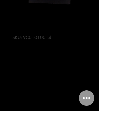
SKU: VC01010014
Filtro De Aire
Rocketman
Thunder Tornado
250
Precio
63,00 MXN
Cantidad
*