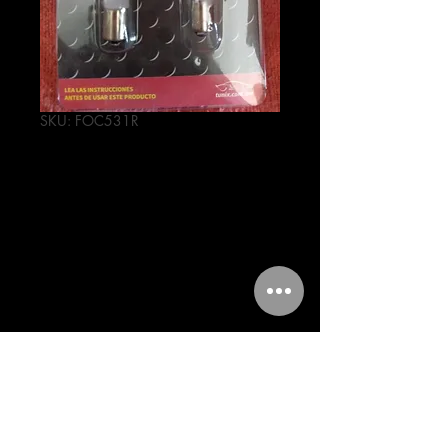
SKU: FOC531R
FOCO BASE 53
LEDS CON
CAPUCHA ROJO
Precio
30,00 MXN
Cantidad
*
Agregar al carrito