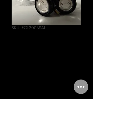
SKU: FOL200BSAI
FOCO DE LED
TIPO OJO DE
AGUILA -AZUL
CON ESTROBO
Precio
80,00 MXN
Cantidad
*
Agregar al carrito