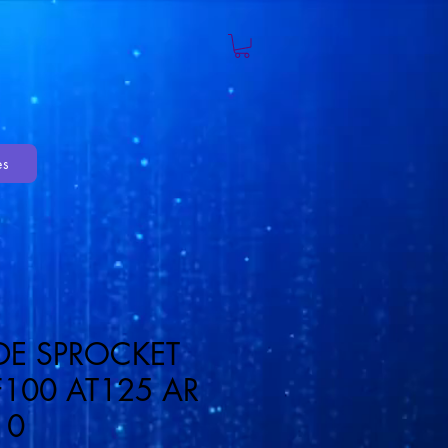
es
E SPROCKET
100 AT125 AR
10