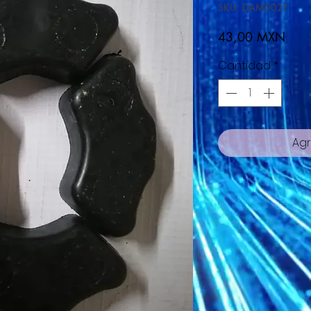
SKU: DAM002F
Prec
43,00 MXN
Cantidad
*
Agr