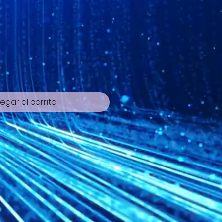
io
egar al carrito