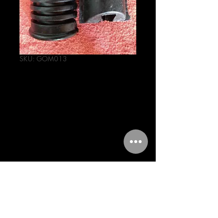
SKU: GOM013
GOMAS
POSAPIE
FT/AT/XT 110
Precio
59,00 MXN
Cantidad
*
Agregar al carrito