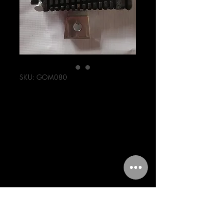
SKU: GOM080
GOMAS
POSAPIE
TRASERO AT 125
AT 110
Precio
121,00 MXN
Cantidad
*