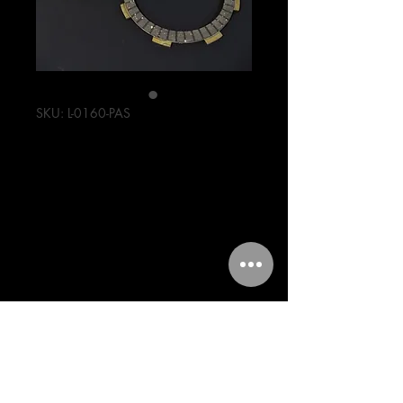
SKU: L-0160-PAS
JUEGO DE
PASTAS DE
CLUCH YBR125
Precio
143,00 MXN
Cantidad
*
Agregar al carrito