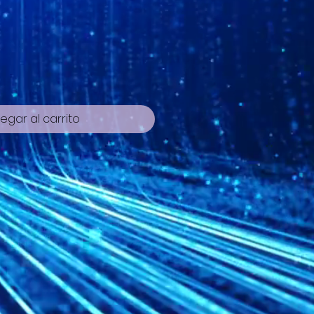
io
egar al carrito