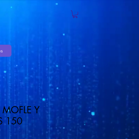
es
 MOFLE Y
S 150