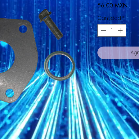
Prec
56,00 MXN
Cantidad
*
Agr