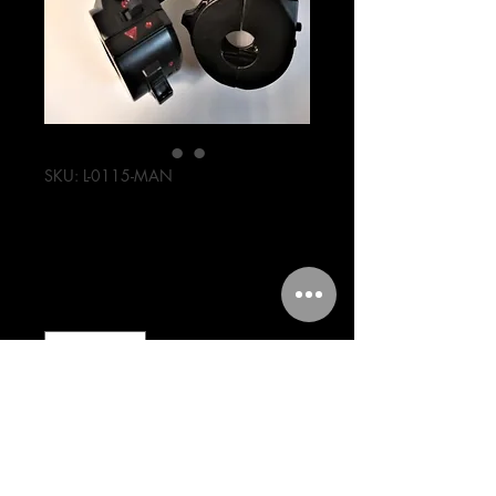
SKU: L-0115-MAN
MANDOS FT 125
Precio
218,00 MXN
Cantidad
*
Agregar al carrito