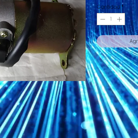
Cantidad
*
Agr