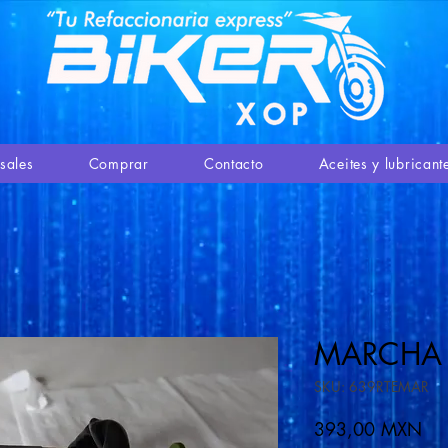
sales
Comprar
Contacto
Aceites y lubricant
MARCHA 
SKU: 639RTEMAR
Pre
393,00 MXN