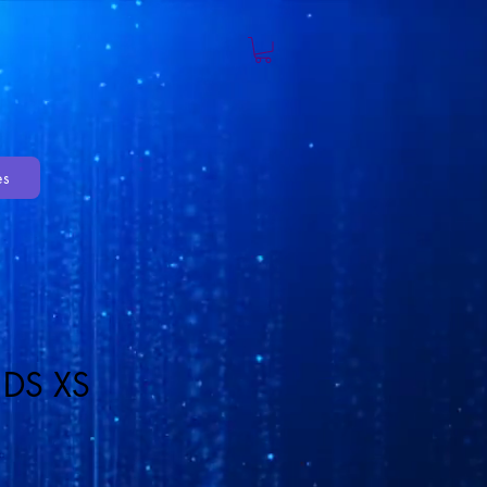
es
DS XS
cio