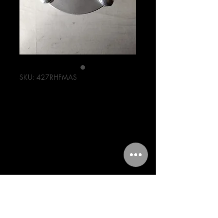
SKU: 427RHFMAS
MAZA
DELANTERA
MOTOCARRO
Precio
499,00 MXN
Cantidad
*