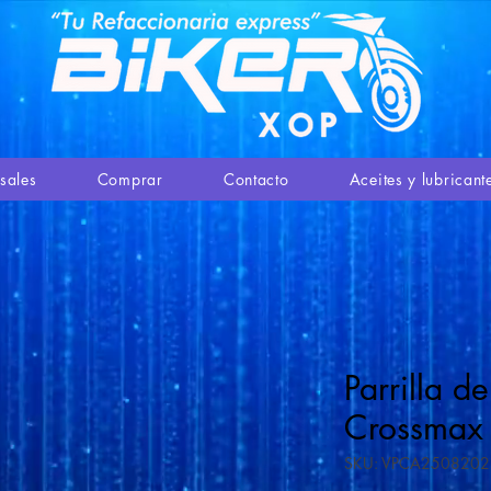
sales
Comprar
Contacto
Aceites y lubricant
Parrilla d
Crossmax
SKU: VPCA2508202