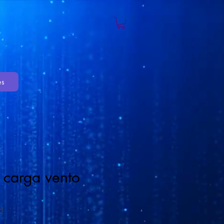
es
e carga vento
2