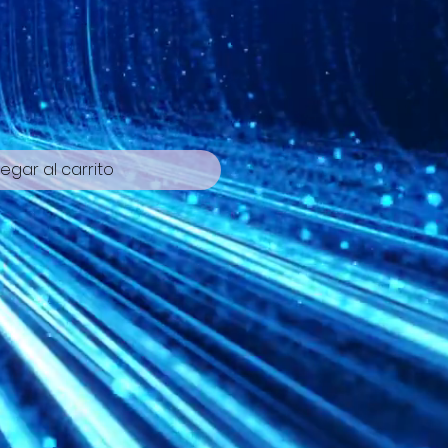
cio
egar al carrito