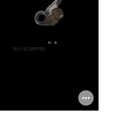
SKU: 822RPFPED
PEDAL DE
ARRANQUE YBR
125
Precio
198,00 MXN
Cantidad
*