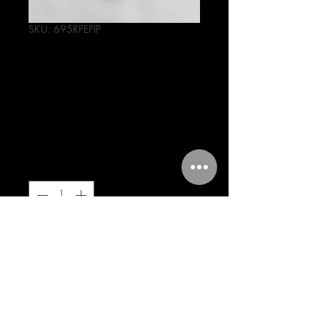
SKU: 695RPEPIP
PIPETA CURVA
P/FT125 150 200
CG
Precio
63,00 MXN
Cantidad
*
Agregar al carrito