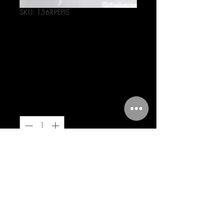
SKU: 156RPEPIS
PISTON
COMPLETO CG
150CC +0.50
Precio
247,00 MXN
Cantidad
*
Agregar al carrito