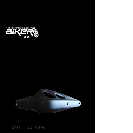
SKU: F13010406