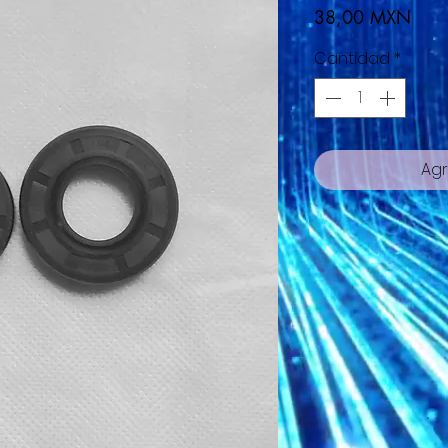
Prec
38,00 MXN
Cantidad
*
Agr