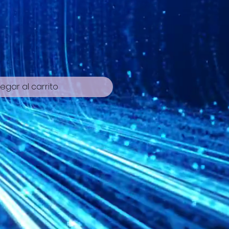
io
egar al carrito