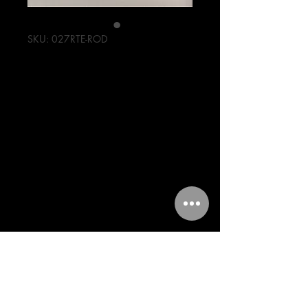
SKU: 027RTE-ROD
RODILLOS BUJES
DE CENTRIFUGO
MOTONETA
125/150CC (6
PZAS)
Precio
58,00 MXN
Cantidad
*
Agregar al carrito